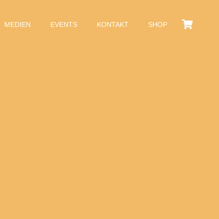
MEDIEN
EVENTS
KONTAKT
SHOP
Es befinden sich keine Produkte im Warenkorb.