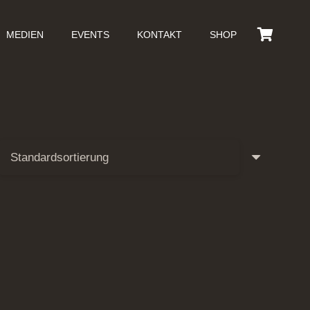
MEDIEN
EVENTS
KONTAKT
SHOP
Es befinden sich keine Produkte im Warenkorb.