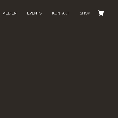
MEDIEN
EVENTS
KONTAKT
SHOP
Es befinden sich keine Produkte im Warenkorb.